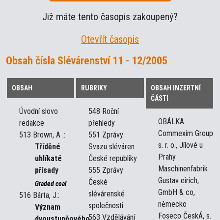
Již máte tento časopis zakoupený?
Otevřít časopis
Obsah čísla Slévárenství 11 - 12/2005
OBSAH
RUBRIKY
OBSAH INZERTNÍ
ČÁSTI
Úvodní slovo
548 Roční
OBÁLKA
redakce
přehledy
Commexim Group
513 Brown, A .:
551 Zprávy
s. r. o., Jílové u
Tříděné
Svazu sléváren
Prahy
uhlíkaté
České republiky
Maschinenfabrik
přísady
555 Zprávy
Gustav eirich,
České
Graded coal
GmbH & co,
slévárenské
516 Bárta, J.:
německo
společnosti
Význam
Foseco ČeskÁ, s.
563 Vzdělávání
dvoustupňového