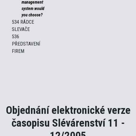
management
system would
you choose?
534 RÁDCE
SLEVAČE
536
PŘEDSTAVENÍ
FIREM
Objednání elektronické verze
časopisu Slévárenství 11 -
12/2005