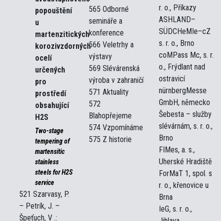
r. o., Příkazy
565 Odborné
popouštění
ASHLAND–
semináře a
u
SÜDCHeMIe–cZ
konference
martenzitických
s. r. o., Brno
566 Veletrhy a
korozivzdorných
coMPass Mc, s. r.
výstavy
ocelí
o., Frýdlant nad
569 Slévárenská
určených
ostravicí
výroba v zahraničí
pro
nürnbergMesse
571 Aktuality
prostředí
GmbH, německo
572
obsahující
Šebesta – služby
Blahopřejeme
H2S
slévárnám, s. r. o.,
574 Vzpomínáme
Two-stage
Brno
575 Z historie
tempering of
FIMes, a. s.,
martensitic
Uherské Hradiště
stainless
steels for H2S
ForMaT 1, spol. s
service
r. o., křenovice u
521 Szarvasy, P.
Brna
– Petrík, J. –
IeG, s. r. o.,
Špeťuch, V .:
Jihlava