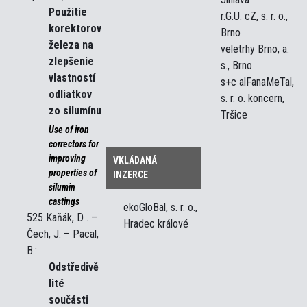
Použitie
r.G.U. cZ, s. r. o.,
korektorov
Brno
železa na
veletrhy Brno, a.
zlepšenie
s., Brno
vlastností
s+c alFanaMeTal,
odliatkov
s. r. o. koncern,
zo silumínu
Tršice
Use of iron
correctors for
improving
VKLÁDANÁ
properties of
INZERCE
silumin
castings
ekoGloBal, s. r. o.,
525 Kaňák, D . –
Hradec králové
Čech, J. – Pacal,
B.:
Odstředivě
lité
součásti